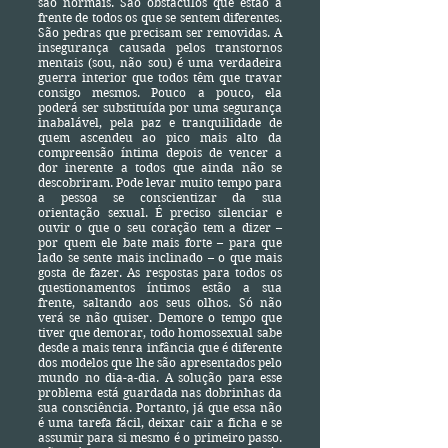
são normais. São obstáculos que estão a
frente de todos os que se sentem diferentes.
São pedras que precisam ser removidas. A
insegurança causada pelos transtornos
mentais (sou, não sou) é uma verdadeira
guerra interior que todos têm que travar
consigo mesmos. Pouco a pouco, ela
poderá ser substituída por uma segurança
inabalável, pela paz e tranquilidade de
quem ascendeu ao pico mais alto da
compreensão íntima depois de vencer a
dor inerente a todos que ainda não se
descobriram. Pode levar muito tempo para
a pessoa se conscientizar da sua
orientação sexual. É preciso silenciar e
ouvir o que o seu coração tem a dizer –
por quem ele bate mais forte – para que
lado se sente mais inclinado – o que mais
gosta de fazer. As respostas para todos os
questionamentos íntimos estão a sua
frente, saltando aos seus olhos. Só não
verá se não quiser. Demore o tempo que
tiver que demorar, todo homossexual sabe
desde a mais tenra infância que é diferente
dos modelos que lhe são apresentados pelo
mundo no dia-a-dia. A solução para esse
problema está guardada nas dobrinhas da
sua consciência. Portanto, já que essa não
é uma tarefa fácil, deixar cair a ficha e se
assumir para si mesmo é o primeiro passo.