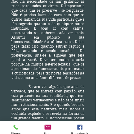
Não há necessidade de sair gritando às
ruas para todos ouvirem. É importante
que cada um se preserve , se resguarde.
Não é preciso fazer de cara com que os
outros saibam da sua vida particular que é
tão sagrada quanto a de qualquer outro
indivíduo. É bom ir com calma,
procurando se conhecer cada vez mais.
Assumir em público a sua
homossexualidade é a última etapa. Deixe
para fazer isso quando estiver seguro e
feliz, amando e sendo amado. De
preferência, una-se a alguém que seja
igual a você. Deve ter muita cautela
porque há muitos heterossexuais que se
aproximam dos homossexuais para matar
a curiosidade, para ter novas sensações na
vida, como uma fonte diferente de prazer.
É raro ver alguém que ama de
verdade, que se entrega com paixão, que
está presente na sua totalidade, que tem
sentimentos verdadeiros e não sabe fingir
num relacionamento. E é quando brota o
amor que essa natureza mais nobre e
evoluída explode e se revela na forma de
um grande talento. O homossexual possui
uma alma cheia de arte. Dizem que não
tem nada a ver mas, o segredo do sucesso
está na sensibilidade fora do comum. Essa
Phone
Email
Facebook