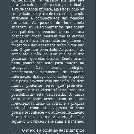
conhecer bem o terreno em que está
pisando, sob pena de passar por ridículo,
alvo de chacota pública, agressões, ódio ou
compaixão por parte de terceiros que não
entendem a complexidade das relações
humanas. As pessoas de fora ainda
encaram os relacionamentos que fogem
aos padrões convencionais como uma
doença ou opção. Pensam que as pessoas
que agem dessa forma estão simplesmente
forçando a natureza para serem o que não
são. O que não é verdade. As pessoas são
como são e não do jeito que os outros
gostariam que elas fossem. Sendo assim,
nada poderá ser feito para mudar tal
situação. Não existe religião,
medicamento, tratamento de choque,
internação, diálogo ou o diabo a quatro
que possa reverter essa condição. Existem
muitos pretensos seres que prometem
milagres nessas circunstâncias mas essa
possibilidade está descartada. A única
coisa que pode fazer com que um
homossexual deixe de sofrer é a própria
aceitação como tal. A pessoa humana
precisa se conhecer – o auto-conhecimento
é o primeiro passo. A aceitação é o
segundo. E o terceiro é se amar a si mesmo.
O medo e a confusão de sentimentos